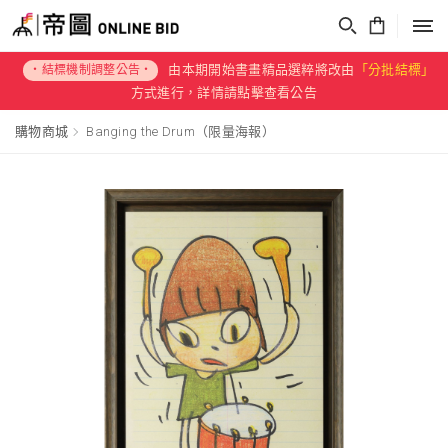
帝圖Online Bid
由本期開始書畫精品選粹將改由
「分批結標」
・結標機制調整公告・
方式進行，詳情請點擊查看公告
購物商城
Banging the Drum（限量海報）