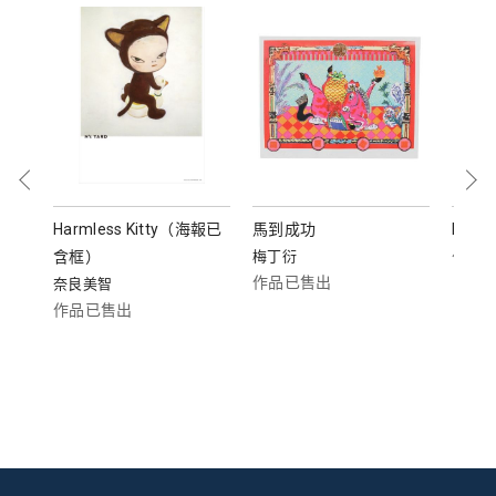
書法
Harmless Kitty（海報已
馬到成功
Lot 
含框）
梅丁衍
作品
作品已售出
奈良美智
作品已售出