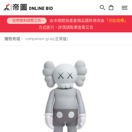
帝圖Online Bid
由本期開始書畫精品選粹將改由
「分批結標」
・結標機制調整公告・
方式進行，詳情請點擊查看公告
購物商城
companion gray(正常版)