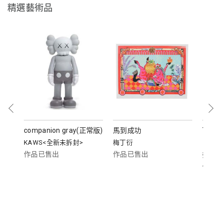
精選藝術品
rlt
companion gray(正常版)
馬到成功
The Li
KAWS<全新未拆封>
梅丁衍
（海
作品已售出
作品已售出
奈良美
作品