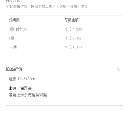
付款方式：
ATM轉帳付款、信用卡線上刷卡、信用卡分期、現金
分期數
每期金額
3期 利率0%
NT$ 4,000
6期
NT$ 2,062
12期
NT$ 1,053
拍品詳情
塘膠 12x5x28cm
來源／保證書
購自上海余德耀美術館